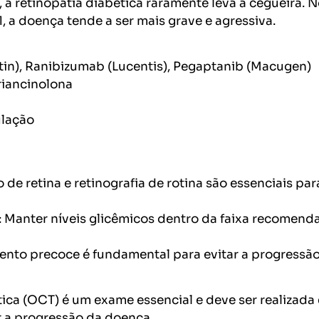
 retinopatia diabética raramente leva à cegueira. N
, a doença tende a ser mais grave e agressiva.
in), Ranibizumab (Lucentis), Pegaptanib (Macugen)
riancinolona
ulação
e retina e retinografia de rotina são essenciais par
 Manter níveis glicêmicos dentro da faixa recomenda
ento precoce é fundamental para evitar a progressã
ca (OCT) é um exame essencial e deve ser realizada
r a progressão da doença.