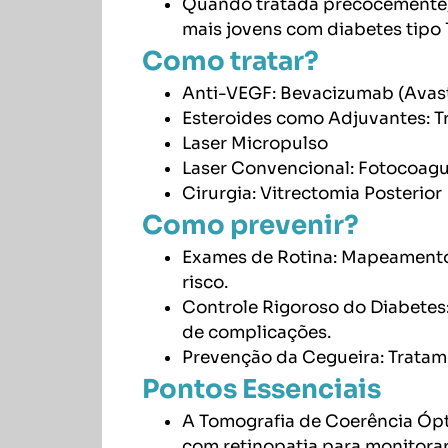
Quando tratada precocemente, a
mais jovens com diabetes tipo 1
Como tratar?
Anti-VEGF: Bevacizumab (Avast
Esteroides como Adjuvantes: T
Laser Micropulso
Laser Convencional: Fotocoag
Cirurgia: Vitrectomia Posterior
Como prevenir?
Exames de Rotina: Mapeamento d
risco.
Controle Rigoroso do Diabetes:
de complicações.
Prevenção da Cegueira: Tratam
Pontos Essenciais
A Tomografia de Coerência Ópti
com retinopatia para monitora